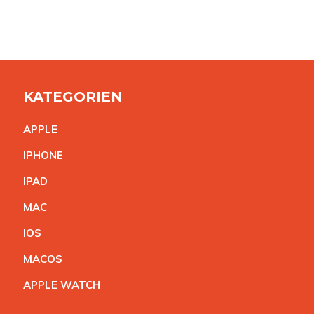
KATEGORIEN
APPL
E
IPHON
E
IPA
D
MA
C
IO
S
MACO
S
APPLE WATC
H