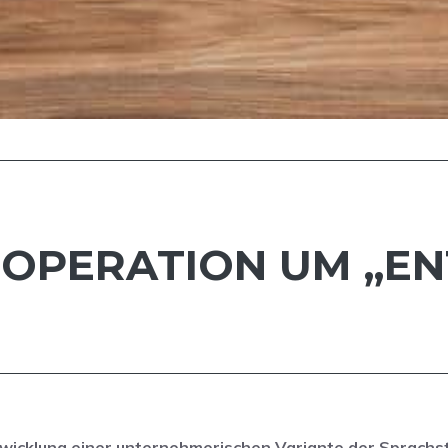
OOPERATION UM „ENT
twicklung einer unternehmerischen Variante der Sprach