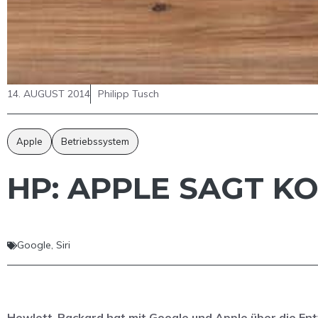
14. AUGUST 2014
Philipp Tusch
Apple
Betriebssystem
HP: APPLE SAGT K
Google
,
Siri
Hewlett-Packard hat mit Google und Apple über die En