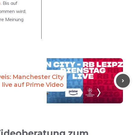
e
. Bis auf
kommen wird,
ure Meinung
is: Manchester City
 live auf Prime Video
 Videoberatung zum