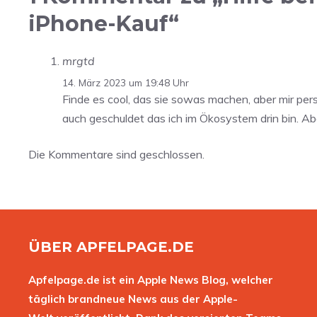
iPhone-Kauf“
mrgtd
14. März 2023 um 19:48 Uhr
Finde es cool, das sie sowas machen, aber mir pers
auch geschuldet das ich im Ökosystem drin bin. Abe
Die Kommentare sind geschlossen.
ÜBER APFELPAGE.DE
Apfelpage.de ist ein Apple News Blog, welcher
täglich brandneue News aus der Apple-