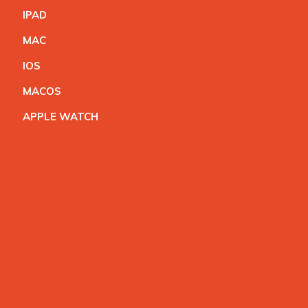
IPA
D
MA
C
IO
S
MACO
S
APPLE WATC
H