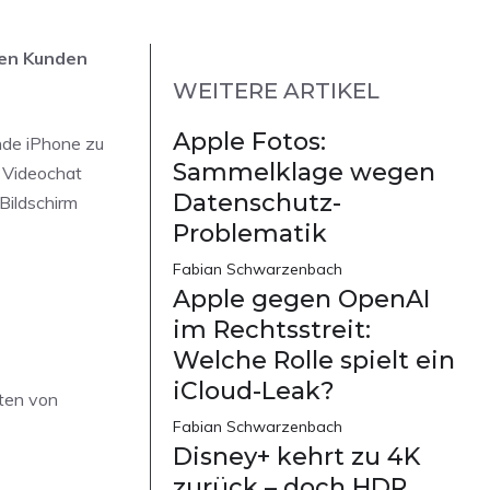
den Kunden
WEITERE ARTIKEL
Apple Fotos:
nde iPhone zu
Sammelklage wegen
r Videochat
Datenschutz-
 Bildschirm
Problematik
Fabian Schwarzenbach
Apple gegen OpenAI
im Rechtsstreit:
Welche Rolle spielt ein
iCloud-Leak?
ten von
Fabian Schwarzenbach
Disney+ kehrt zu 4K
zurück – doch HDR