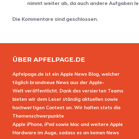
nimmt weiter ab, da auch andere Aufgaben le
Die Kommentare sind geschlossen.
ÜBER APFELPAGE.DE
Apfelpage.de ist ein Apple News Blog, welcher
täglich brandneue News aus der Apple-
Welt veröffentlicht. Dank des versierten Teams
bieten wir dem Leser ständig aktuellen sowie
hochwertigen Content an. Wir halten stets die
Themenschwerpunkte
Apple
iPhone
,
iPad
sowie
Mac
und weitere Apple
Hardware im Auge, sodass es an keinen News