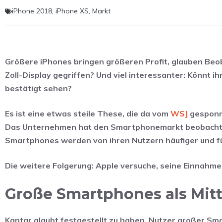
iPhone 2018
,
iPhone XS
,
Markt
Größere iPhones bringen größeren Profit, glauben Beob
Zoll-Display gegriffen? Und viel interessanter: Könnt
bestätigt sehen?
Es ist eine etwas steile These, die da vom
WSJ
gesponne
Das Unternehmen hat den Smartphonemarkt beobachte
Smartphones werden von ihren Nutzern häufiger und fü
Die weitere Folgerung: Apple versuche, seine Einnahm
Große Smartphones als Mitt
Kantar glaubt festgestellt zu haben, Nutzer großer S