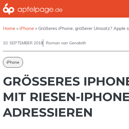
Zum
Inhalt
springen
Home
»
iPhone
»
Größeres iPhone, größerer Umsatz? Apple s
10. SEPTEMBER 2018
Roman van Genabith
iPhone
GRÖSSERES IPHONE,
T RIESEN-IPHONES
RESSIEREN