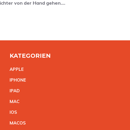
ichter von der Hand gehen….
KATEGORIEN
APPL
E
IPHON
E
IPA
D
MA
C
IO
S
MACO
S