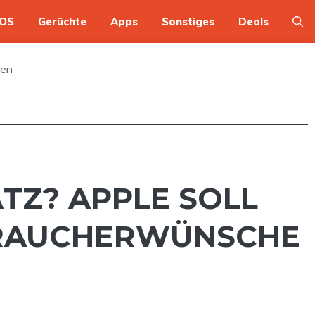
OS
Gerüchte
Apps
Sonstiges
Deals
ren
? APPLE SOLL MI
AUCHERWÜNSCHE AD