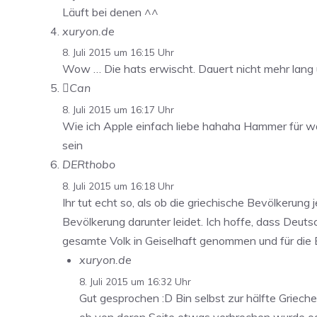
Läuft bei denen ^^
xuryon.de
8. Juli 2015 um 16:15 Uhr
Wow … Die hats erwischt. Dauert nicht mehr lang 
Can
8. Juli 2015 um 16:17 Uhr
Wie ich Apple einfach liebe hahaha Hammer für wa
sein
DERthobo
8. Juli 2015 um 16:18 Uhr
Ihr tut echt so, als ob die griechische Bevölkerun
Bevölkerung darunter leidet. Ich hoffe, dass Deut
gesamte Volk in Geiselhaft genommen und für die 
xuryon.de
8. Juli 2015 um 16:32 Uhr
Gut gesprochen :D Bin selbst zur hälfte Grieche
ob von deren Seite etwas verbrochen wurde od