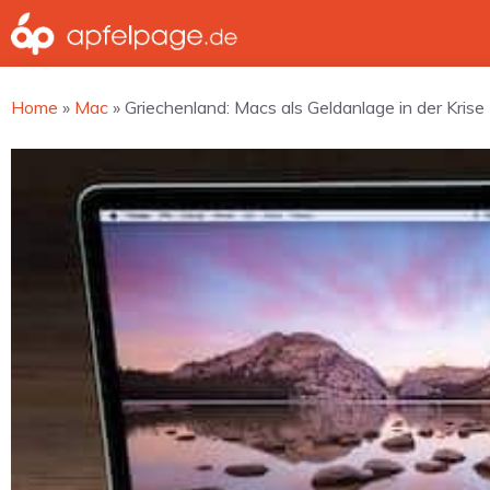
Zum
Inhalt
springen
Home
»
Mac
»
Griechenland: Macs als Geldanlage in der Krise