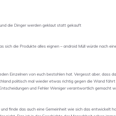
und die Dinger werden geklaut statt gekauft
s sich die Produkte alles eignen – android Müll würde nach 
g jeden Einzelnen von euch bestohlen hat. Vergesst aber, dass da
schland politisch mal wieder etwas richtig gegen die Wand fäh
Entscheidungen und Fehler Weniger verantwortlich gemacht wir
 und finde das auch eine Gemeinheit wie sich das entwickelt hat
er nicht. Das ist in der Geschichte der Menschheit schon imm