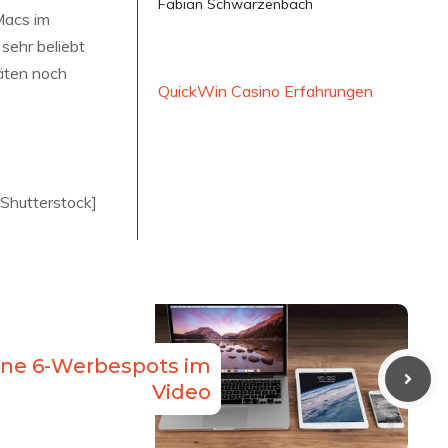
Fabian Schwarzenbach
 Macs im
sehr beliebt
räten noch
QuickWin Casino Erfahrungen
 Shutterstock]
one 6-Werbespots im
Video