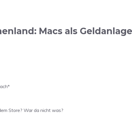
nland: Macs als Geldanlage 
lach*
s dem Store? War da nicht was?