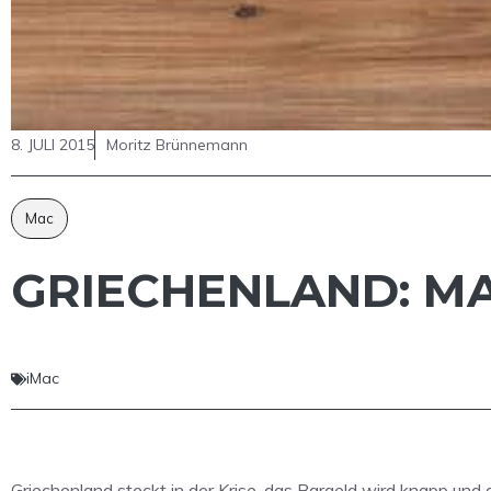
8. JULI 2015
Moritz Brünnemann
Mac
GRIECHENLAND: MA
iMac
Griechenland steckt in der Krise, das Bargeld wird knapp und