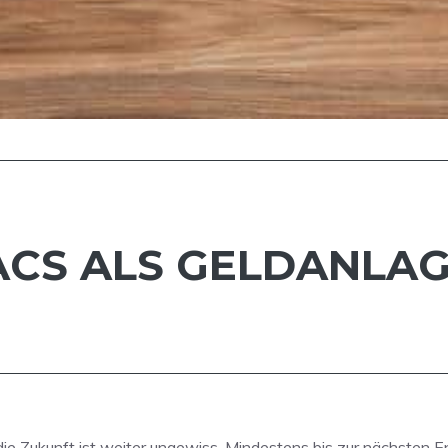
CS ALS GELDANLAGE
 die Zukunft ist weiter ungewiss. Mindestens bis zur nächsten 