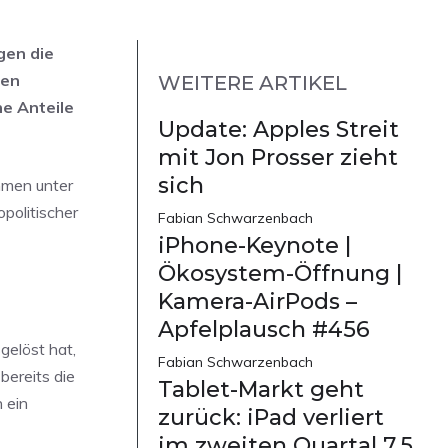
gen die
den
WEITERE ARTIKEL
ne Anteile
Update: Apples Streit
mit Jon Prosser zieht
sich
hmen unter
politischer
Fabian Schwarzenbach
iPhone-Keynote |
Ökosystem-Öffnung |
Kamera-AirPods –
Apfelplausch #456
gelöst hat,
Fabian Schwarzenbach
bereits die
Tablet-Markt geht
 ein
zurück: iPad verliert
im zweiten Quartal 7,5