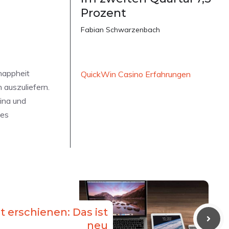
Prozent
Fabian Schwarzenbach
Knappheit
QuickWin Casino Erfahrungen
 auszuliefern.
hina und
des
st erschienen: Das ist
neu