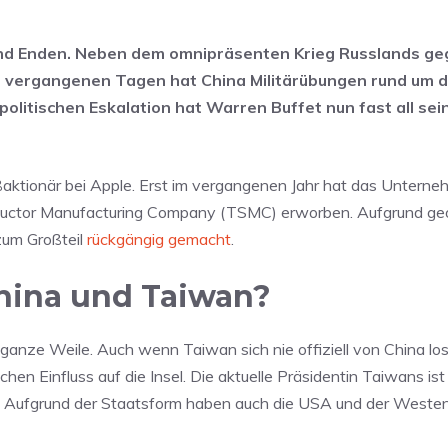
 und Enden. Neben dem omnipräsenten Krieg Russlands ge
den vergangenen Tagen hat China Militärübungen rund um 
olitischen Eskalation hat Warren Buffet nun fast all sei
ktionär bei Apple. Erst im vergangenen Jahr hat das Unterne
ductor Manufacturing Company (TSMC) erworben. Aufgrund geo
 zum Großteil
rückgängig gemacht
.
hina und Taiwan?
anze Weile. Auch wenn Taiwan sich nie offiziell von China los
hen Einfluss auf die Insel. Die aktuelle Präsidentin Taiwans ist 
e. Aufgrund der Staatsform haben auch die USA und der Westen