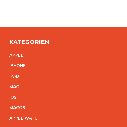
KATEGORIEN
APPL
E
IPHON
E
IPA
D
MA
C
IO
S
MACO
S
APPLE WATC
H