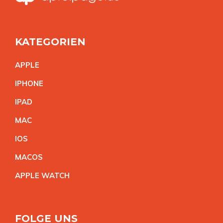
KATEGORIEN
APPL
E
IPHON
E
IPA
D
MA
C
IO
S
MACO
S
APPLE WATC
H
FOLGE UNS