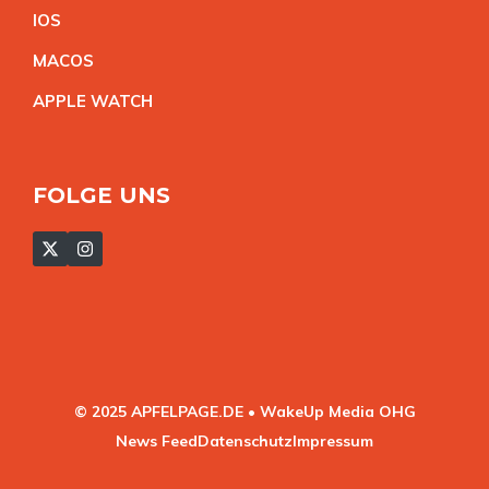
IO
S
MACO
S
APPLE WATC
H
FOLGE UNS
© 2025 APFELPAGE.DE • WakeUp Media OHG
News Feed
Datenschutz
Impressum