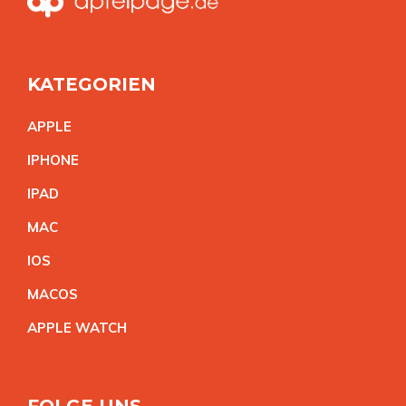
KATEGORIEN
APPL
E
IPHON
E
IPA
D
MA
C
IO
S
MACO
S
APPLE WATC
H
FOLGE UNS