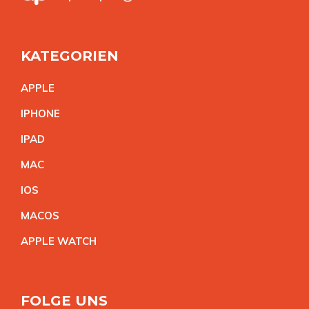
KATEGORIEN
APPL
E
IPHON
E
IPA
D
MA
C
IO
S
MACO
S
APPLE WATC
H
FOLGE UNS