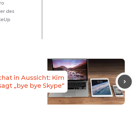
ro
zer des
akeUp
at in Aussicht: Kim
agt „bye bye Skype“