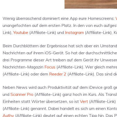
Wenig überraschend dominiert eine App eure Homescreens:
unangefochten auf dem ersten Platz. In den von euch aufge
Link),
Youtube
(Affiliate-Link) und
Instagram
(Affiliate-Link). 
Beim Durchblättern der Ergebnisse hat sich aber ein Umstand
Nachrichten auf ihrem iOS-Gerät. So hat der durchschnittli
drei Programme dieser Art treiben auf dem Gerät ihr Unwesen
Nachrichten-Magazin
Focus
(Affiliate-Link). Wer gleich mehr
(Affiliate-Link) oder dem
Reeder 2
(Affiliate-Link). Das sind
Neben News wird auch Produktivität auf dem iDevice groß 
und
Scanner Pro
(Affiliate-Link) ganz hoch im Kurs. Als Trans
Einheiten statt Wörter übersetzen, so ist
Vert
(Affiliate-Link
(Affiliate-Link) genannt. Dabei handelt es sich um einen Kon
Authy
(Affiliate-Link) deutet auf einen echten Tipp hin. Da