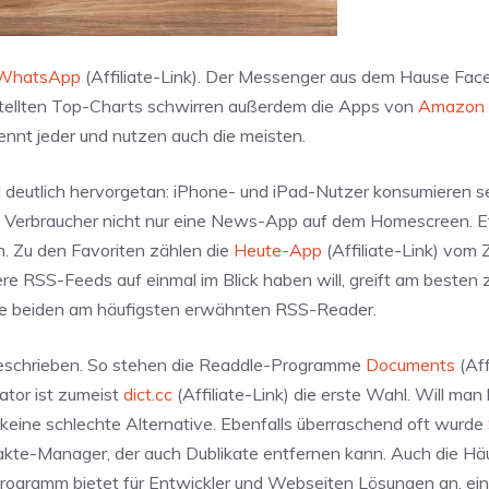
WhatsApp
(Affiliate-Link). Der Messenger aus dem Hause Fac
stellten Top-Charts schwirren außerdem die Apps von
Amazon
Kennt jeder und nutzen auch die meisten.
 deutlich hervorgetan: iPhone- und iPad-Nutzer konsumieren se
che Verbraucher nicht nur eine News-App auf dem Homescreen. 
. Zu den Favoriten zählen die
Heute-App
(Affiliate-Link) vom
ere RSS-Feeds auf einmal im Blick haben will, greift am besten
 die beiden am häufigsten erwähnten RSS-Reader.
geschrieben. So stehen die Readdle-Programme
Documents
(Aff
lator ist zumeist
dict.cc
(Affiliate-Link) die erste Wahl. Will man 
) keine schlechte Alternative. Ebenfalls überraschend oft wurde
takte-Manager, der auch Dublikate entfernen kann. Auch die Hä
s Programm bietet für Entwickler und Webseiten Lösungen an, ei