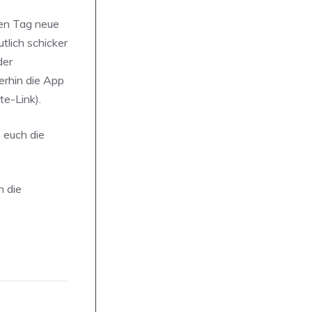
den Tag neue
utlich schicker
der
erhin die App
ate-Link).
 euch die
h die