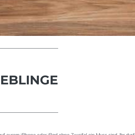
IEBLINGE
uf eurem iPhone oder iPad ohne Zweifel ein Muss sind. Ihr dur