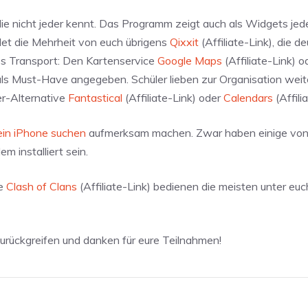
, die nicht jeder kennt. Das Programm zeigt auch als Widgets je
et die Mehrheit von euch übrigens
Qixxit
(Affiliate-Link), die de
s Transport: Den Kartenservice
Google Maps
(Affiliate-Link) o
h als Must-Have angegeben. Schüler lieben zur Organisation weit
der-Alternative
Fantastical
(Affiliate-Link) oder
Calendars
(Affili
in iPhone suchen
aufmerksam machen. Zwar haben einige von
m installiert sein.
ie
Clash of Clans
(Affiliate-Link) bedienen die meisten unter euc
urückgreifen und danken für eure Teilnahmen!