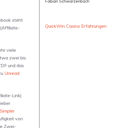
Fabian Schwarzenbach
ebook steht
QuickWin Casino Erfahrungen
(Affiliate-
hr viele
Etwa zwei bis
 ZDF und das
 zu
Unread
iliate-Link)
lieber
Simpler
ufigkeit von
ne Zwei-