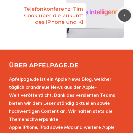
Telefonkonferenz: Tim
Cook über die Zukunft
des iPhone und KI
ÜBER APFELPAGE.DE
Apfelpage.de ist ein Apple News Blog, welcher
täglich brandneue News aus der Apple-
Welt veröffentlicht. Dank des versierten Teams
bieten wir dem Leser ständig aktuellen sowie
hochwertigen Content an. Wir halten stets die
Themenschwerpunkte
Apple
iPhone
,
iPad
sowie
Mac
und weitere Apple