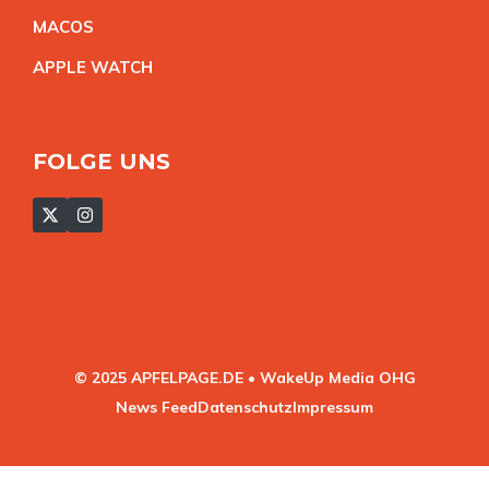
MACO
S
APPLE WATC
H
FOLGE UNS
© 2025 APFELPAGE.DE • WakeUp Media OHG
News Feed
Datenschutz
Impressum