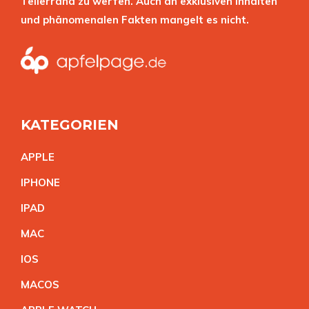
Tellerrand zu werfen. Auch an exklusiven Inhalten
und phänomenalen Fakten mangelt es nicht.
KATEGORIEN
APPL
E
IPHON
E
IPA
D
MA
C
IO
S
MACO
S