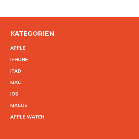
KATEGORIEN
APPL
E
IPHON
E
IPA
D
MA
C
IO
S
MACO
S
APPLE WATC
H