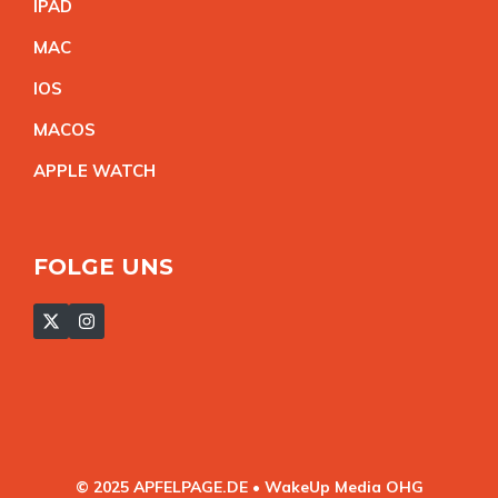
IPA
D
MA
C
IO
S
MACO
S
APPLE WATC
H
FOLGE UNS
© 2025 APFELPAGE.DE • WakeUp Media OHG