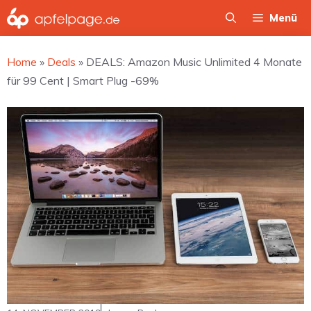
Zum
Menü
Inhalt
springen
Home
»
Deals
»
DEALS: Amazon Music Unlimited 4 Monate
für 99 Cent | Smart Plug -69%