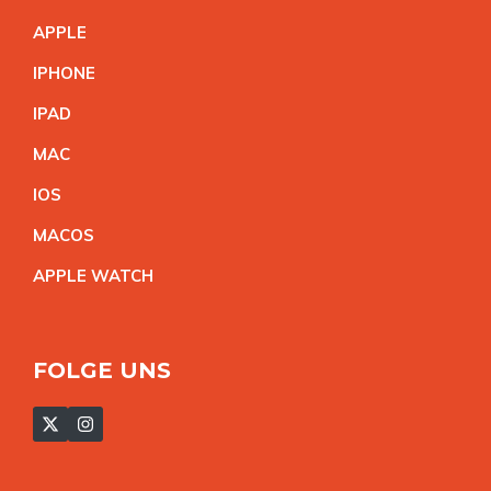
APPL
E
IPHON
E
IPA
D
MA
C
IO
S
MACO
S
APPLE WATC
H
FOLGE UNS