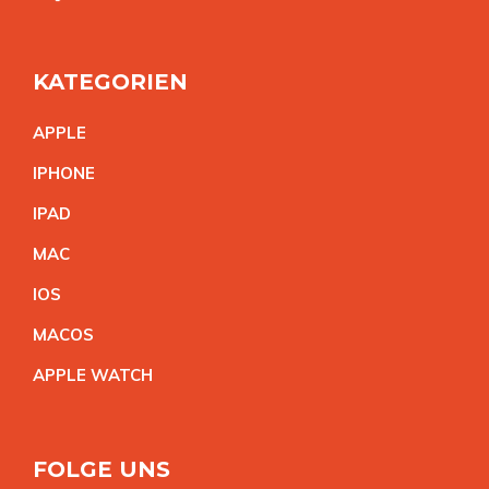
KATEGORIEN
APPL
E
IPHON
E
IPA
D
MA
C
IO
S
MACO
S
APPLE WATC
H
FOLGE UNS