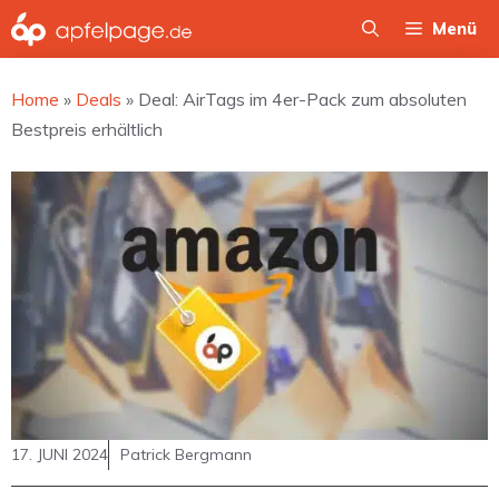
Zum
Menü
Inhalt
springen
Home
»
Deals
»
Deal: AirTags im 4er-Pack zum absoluten
Bestpreis erhältlich
17. JUNI 2024
Patrick Bergmann