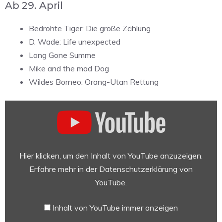
Ab 29. April
Bedrohte Tiger: Die große Zählung
D. Wade: Life unexpected
Long Gone Summe
Mike and the mad Dog
Wildes Borneo: Orang-Utan Rettung
„The
Dropout
|
Trailer
|
Hier klicken, um den Inhalt von YouTube anzuzeigen.
Hulu“
Erfahre mehr in der
Datenschutzerklärung von
von
YouTube
.
YouTube
anzeigen
Inhalt von YouTube immer anzeigen