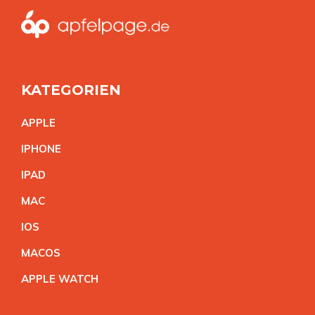
KATEGORIEN
APPL
E
IPHON
E
IPA
D
MA
C
IO
S
MACO
S
APPLE WATC
H