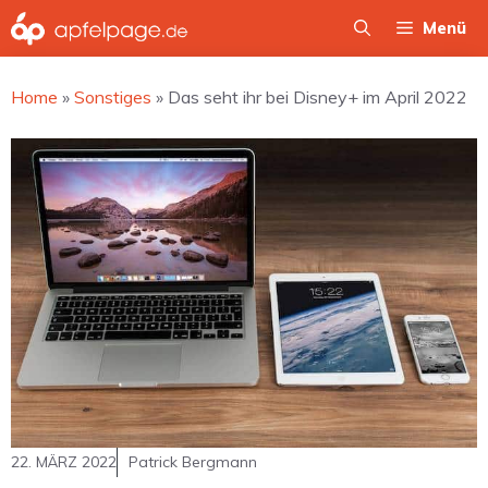
Zum
Menü
Inhalt
springen
Home
»
Sonstiges
»
Das seht ihr bei Disney+ im April 2022
22. MÄRZ 2022
Patrick Bergmann