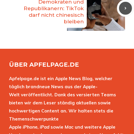
Demokraten und
Republikanern: TikTok
darf nicht chinesisch
bleiben
ÜBER APFELPAGE.DE
Apfelpage.de ist ein Apple News Blog, welcher
täglich brandneue News aus der Apple-
Welt veröffentlicht. Dank des versierten Teams
bieten wir dem Leser ständig aktuellen sowie
hochwertigen Content an. Wir halten stets die
Themenschwerpunkte
Apple
iPhone
,
iPad
sowie
Mac
und weitere Apple