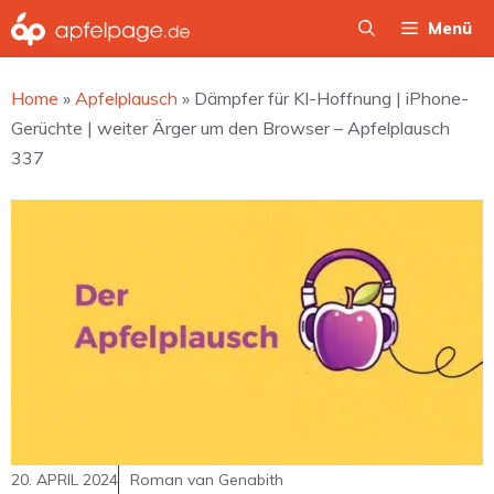
Zum
Menü
Inhalt
springen
Home
»
Apfelplausch
»
Dämpfer für KI-Hoffnung | iPhone-
Gerüchte | weiter Ärger um den Browser – Apfelplausch
337
20. APRIL 2024
Roman van Genabith