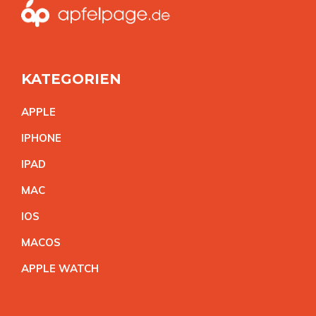
KATEGORIEN
APPL
E
IPHON
E
IPA
D
MA
C
IO
S
MACO
S
APPLE WATC
H