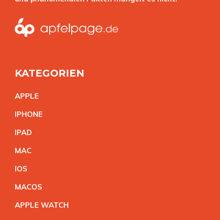
KATEGORIEN
APPL
E
IPHON
E
IPA
D
MA
C
IO
S
MACO
S
APPLE WATC
H