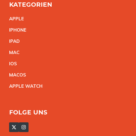
KATEGORIEN
APPL
E
IPHON
E
IPA
D
MA
C
IO
S
MACO
S
APPLE WATC
H
FOLGE UNS