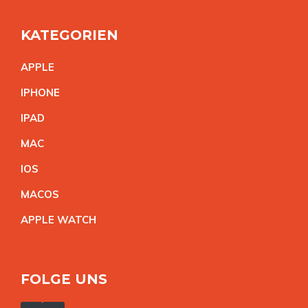
KATEGORIEN
APPL
E
IPHON
E
IPA
D
MA
C
IO
S
MACO
S
APPLE WATC
H
FOLGE UNS