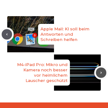
Apple Mail: KI soll beim
Antworten und
Schreiben helfen
M4-iPad Pro: Mikro und
Kamera noch besser
vor heimlichem
Lauscher geschützt