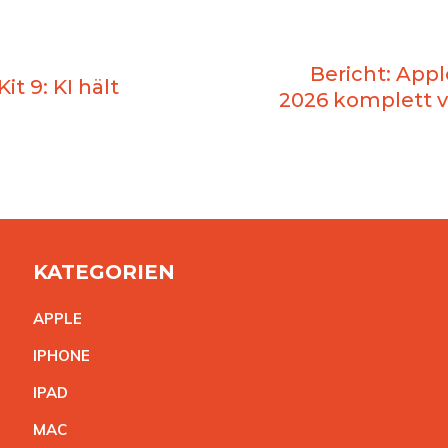
Bericht: App
t 9: KI hält
2026 komplett 
KATEGORIEN
APPL
E
IPHON
E
IPA
D
MA
C