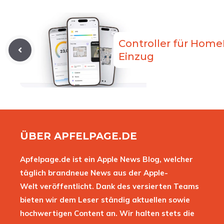
Controller für HomeKi
Einzug
ÜBER APFELPAGE.DE
Apfelpage.de ist ein Apple News Blog, welcher
täglich brandneue News aus der Apple-
Welt veröffentlicht. Dank des versierten Teams
bieten wir dem Leser ständig aktuellen sowie
hochwertigen Content an. Wir halten stets die