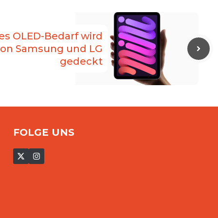
les OLED-Bedarf wird
von Samsung und LG
gedeckt
FOLGE UNS