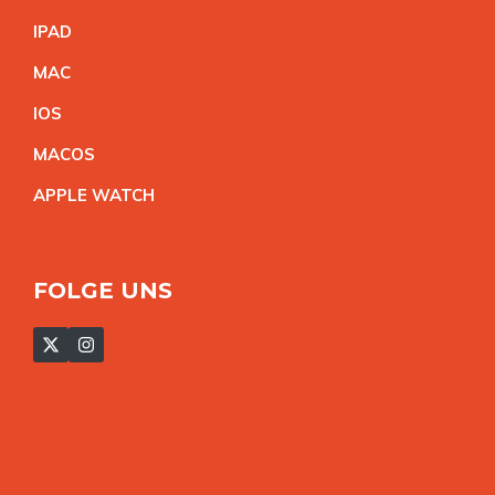
IPA
D
MA
C
IO
S
MACO
S
APPLE WATC
H
FOLGE UNS