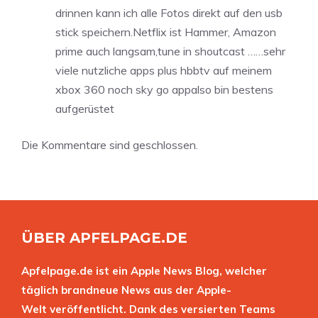
drinnen kann ich alle Fotos direkt auf den usb
stick speichern.Netflix ist Hammer, Amazon
prime auch langsam,tune in shoutcast ……sehr
viele nutzliche apps plus hbbtv auf meinem
xbox 360 noch sky go appalso bin bestens
aufgerüstet
Die Kommentare sind geschlossen.
ÜBER APFELPAGE.DE
Apfelpage.de ist ein Apple News Blog, welcher
täglich brandneue News aus der Apple-
Welt veröffentlicht. Dank des versierten Teams