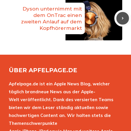
Dyson unternimmt mit
dem OnTrac einen
zweiten Anlauf auf dem
Kopfhörermarkt
ÜBER APFELPAGE.DE
Apfelpage.de ist ein Apple News Blog, welcher
täglich brandneue News aus der Apple-
Welt veröffentlicht. Dank des versierten Teams
bieten wir dem Leser ständig aktuellen sowie
hochwertigen Content an. Wir halten stets die
Themenschwerpunkte