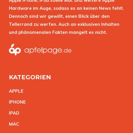
Apple
iPhone
,
iPad
sowie
Mac
und weitere Apple
Hardware im Auge, sodass es an keinen News fehlt.
Dennoch sind wir gewillt, einen Blick über den
Tellerrand zu werfen. Auch an exklusiven Inhalten
und phänomenalen Fakten mangelt es nicht.
KATEGORIEN
APPL
E
IPHON
E
IPA
D
MA
C