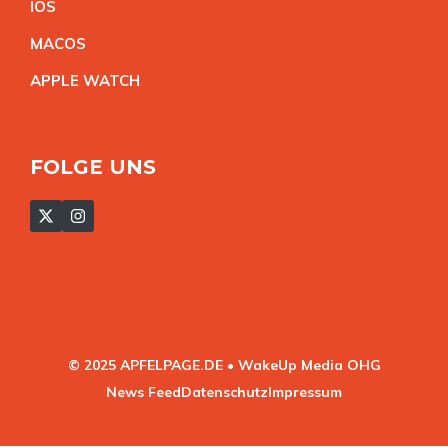
IO
S
MACO
S
APPLE WATC
H
FOLGE UNS
© 2025 APFELPAGE.DE • WakeUp Media OHG
News Feed
Datenschutz
Impressum