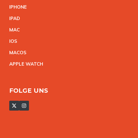
IPHON
E
IPA
D
MA
C
IO
S
MACO
S
APPLE WATC
H
FOLGE UNS