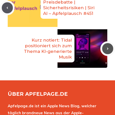
Preisdebatte |
Sicherheitsrisiken | Siri
AI – Apfelplausch #451
Kurz notiert: Tidal
positioniert sich zum
Thema KI-generierte
Musik
ÜBER APFELPAGE.DE
Apfelpage.de ist ein Apple News Blog, welcher
täglich brandneue News aus der Apple-