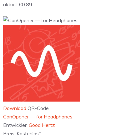
aktuell €0.89.
Download
QR-Code
CanOpener — for Headphones
Entwickler:
Good Hertz
+
Preis:
Kostenlos