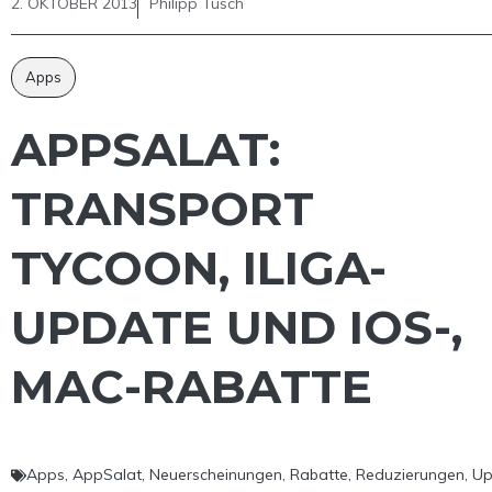
2. OKTOBER 2013
Philipp Tusch
Apps
APPSALAT:
TRANSPORT
TYCOON, ILIGA-
UPDATE UND IOS-,
MAC-RABATTE
Apps
,
AppSalat
,
Neuerscheinungen
,
Rabatte
,
Reduzierungen
,
Up