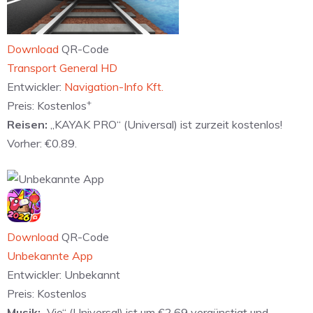
Download
QR-Code
‎Transport General HD
Entwickler:
Navigation-Info Kft.
+
Preis:
Kostenlos
Reisen:
„KAYAK PRO“ (Universal) ist zurzeit kostenlos!
Vorher: €0.89.
Download
QR-Code
Unbekannte App
Entwickler:
Unbekannt
Preis:
Kostenlos
Musik:
„Vio“ (Universal) ist um €2.69 vergünstigt und