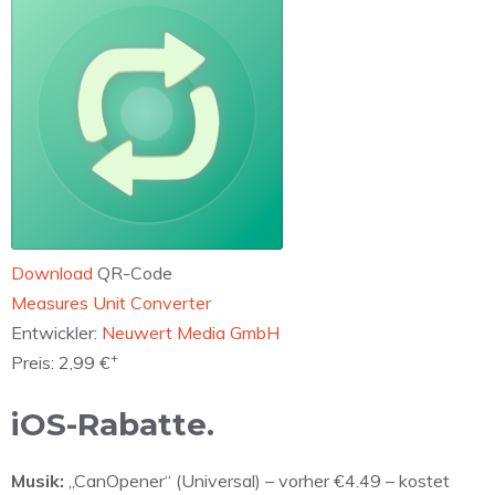
Download
QR-Code
‎Measures Unit Converter
Entwickler:
Neuwert Media GmbH
+
Preis:
2,99 €
iOS-Rabatte.
Musik:
„CanOpener“ (Universal) – vorher €4.49 – kostet