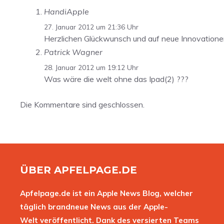
HandiApple
27. Januar 2012 um 21:36 Uhr
Herzlichen Glückwunsch und auf neue Innovatione
Patrick Wagner
28. Januar 2012 um 19:12 Uhr
Was wäre die welt ohne das Ipad(2) ???
Die Kommentare sind geschlossen.
ÜBER APFELPAGE.DE
Apfelpage.de ist ein Apple News Blog, welcher
täglich brandneue News aus der Apple-
Welt veröffentlicht. Dank des versierten Teams