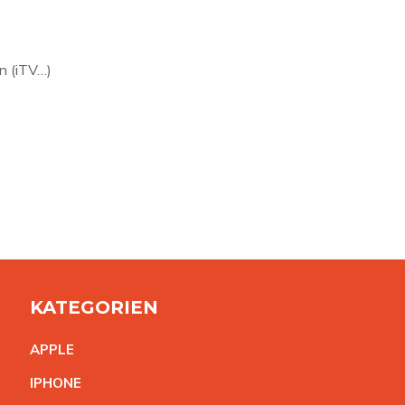
n (iTV…)
KATEGORIEN
APPL
E
IPHON
E