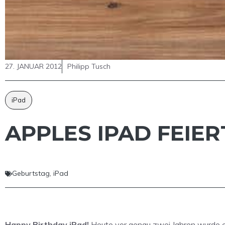
27. JANUAR 2012
Philipp Tusch
iPad
APPLES IPAD FEIER
Geburtstag
,
iPad
Happy Birthday iPad!
Heute vor genau zwei Jahren wurde etw