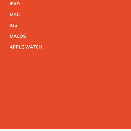
IPA
D
MA
C
IO
S
MACO
S
APPLE WATC
H