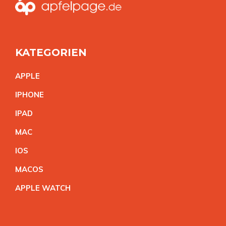
KATEGORIEN
APPL
E
IPHON
E
IPA
D
MA
C
IO
S
MACO
S
APPLE WATC
H