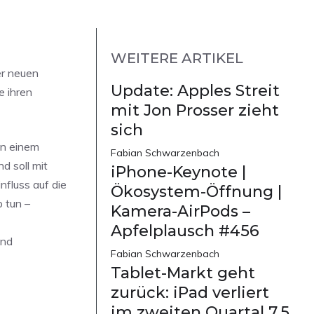
WEITERE ARTIKEL
er neuen
Update: Apples Streit
e ihren
mit Jon Prosser zieht
sich
in einem
Fabian Schwarzenbach
d soll mit
iPhone-Keynote |
fluss auf die
Ökosystem-Öffnung |
 tun –
Kamera-AirPods –
Apfelplausch #456
und
Fabian Schwarzenbach
Tablet-Markt geht
zurück: iPad verliert
im zweiten Quartal 7,5