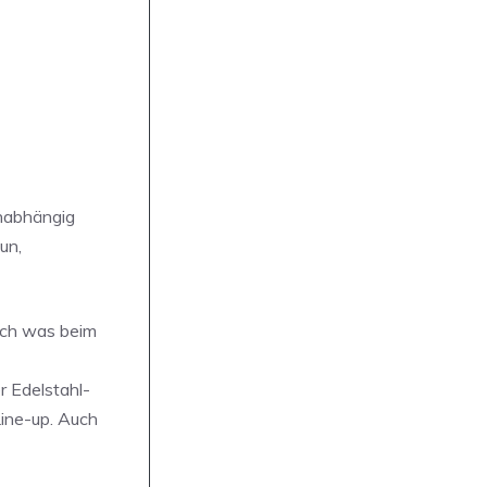
nabhängig
un,
sich was beim
r Edelstahl-
Line-up. Auch