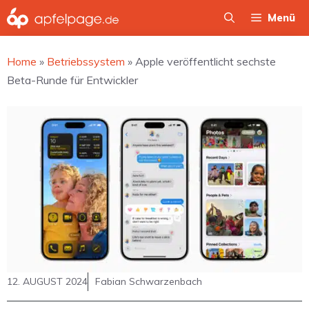
Zum
Menü
Inhalt
springen
Home
»
Betriebssystem
»
Apple veröffentlicht sechste
Beta-Runde für Entwickler
12. AUGUST 2024
Fabian Schwarzenbach