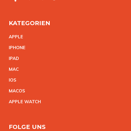
KATEGORIEN
APPL
E
IPHON
E
IPA
D
MA
C
IO
S
MACO
S
APPLE WATC
H
FOLGE UNS