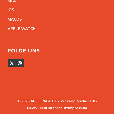
MA
C
IO
S
MACO
S
APPLE WATC
H
FOLGE UNS
© 2025 APFELPAGE.DE • WakeUp Media OHG
News Feed
Datenschutz
Impressum