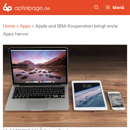
Zum
Menü
Inhalt
springen
Home
»
Apps
»
Apple und IBM-Kooperation bringt erste
Apps hervor