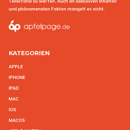
Tellerrand zu werfen. Auch an exklusiven Inhalten
und phänomenalen Fakten mangelt es nicht.
KATEGORIEN
APPL
E
IPHON
E
IPA
D
MA
C
IO
S
MACO
S