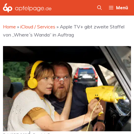
Zum
Menü
Inhalt
springen
Home
»
iCloud / Services
»
Apple TV+ gibt zweite Staffel
von „Where´s Wanda“ in Auftrag