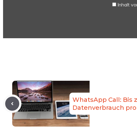
App!“
Inhalt v
von
YouTube
anzeigen
WhatsApp Call: Bis 
Datenverbrauch pro