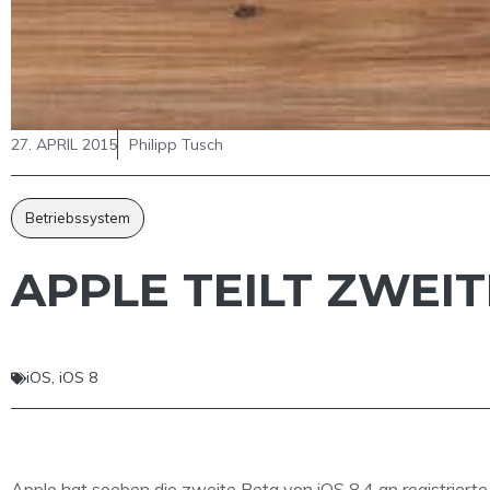
27. APRIL 2015
Philipp Tusch
Betriebssystem
APPLE TEILT ZWEIT
iOS
,
iOS 8
Apple hat soeben die zweite Beta von iOS 8.4 an registrierte