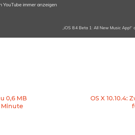
on YouTube immer anzeigen
„iOS 8.4 Beta 1: All New Music App!“ 
zu 0,6 MB
OS X 10.10.4: 
 Minute
f