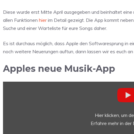
Diese wurde erst Mitte April ausgegeben und beinhaltet ein
allen Funktionen
hier
im Detail gezeigt. Die App kommt neben 
Suche und einer Warteliste für eure Songs daher.
Es ist durchaus möglich, dass Apple den Softwaresprung in ei
noch weitere Neuerungen auftun, dann lassen wir es euch an d
Apples neue Musik-App
„iOS
8.4
Beta
1:
All
Hier klicken, um d
New
Erfahre mehr in der
Music