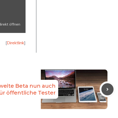
direkt öffnen
[
Direktlink
]
Zweite Beta nun auch
ür öffentliche Tester