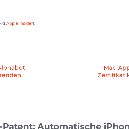
via
Apple Insider
).
 Alphabet
Mac-App
hrenden
Zertifikat
-Patent: Automatische iPhon