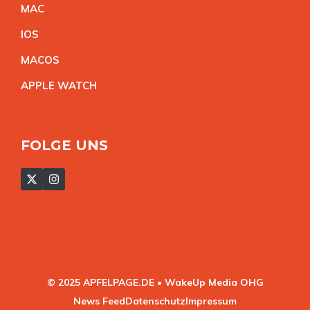
MA
C
IO
S
MACO
S
APPLE WATC
H
FOLGE UNS
© 2025 APFELPAGE.DE • WakeUp Media OHG
News Feed
Datenschutz
Impressum