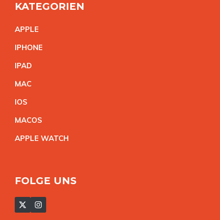
KATEGORIEN
APPL
E
IPHON
E
IPA
D
MA
C
IO
S
MACO
S
APPLE WATC
H
FOLGE UNS