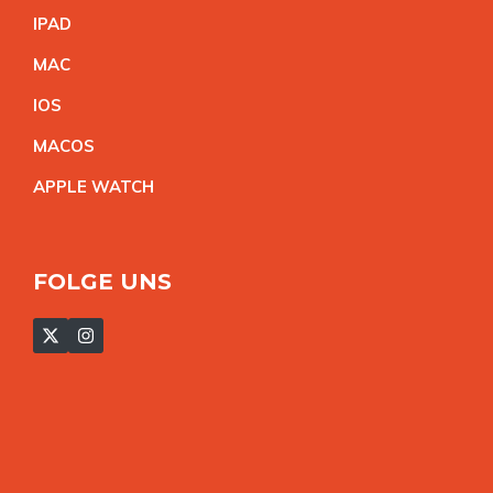
IPA
D
MA
C
IO
S
MACO
S
APPLE WATC
H
FOLGE UNS