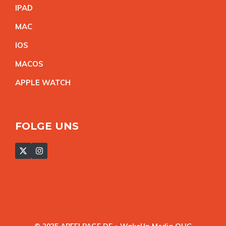
IPA
D
MA
C
IO
S
MACO
S
APPLE WATC
H
FOLGE UNS