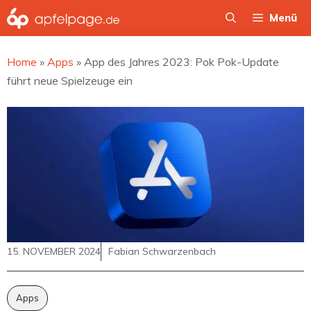
Zum
Menü
Inhalt
springen
Home
»
Apps
»
App des Jahres 2023: Pok Pok-Update
führt neue Spielzeuge ein
15. NOVEMBER 2024
Fabian Schwarzenbach
Apps