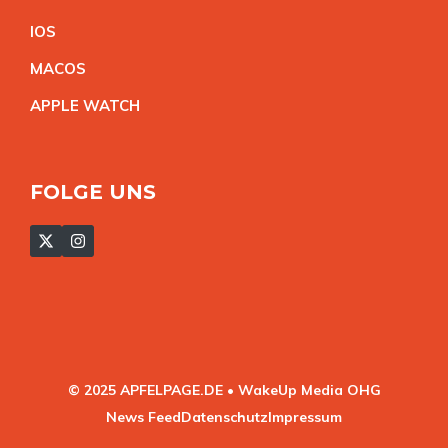
IO
S
MACO
S
APPLE WATC
H
FOLGE UNS
© 2025 APFELPAGE.DE • WakeUp Media OHG
News Feed
Datenschutz
Impressum