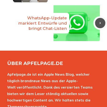
WhatsApp-Update
markiert Entwürfe und
bringt Chat-Listen
ÜBER APFELPAGE.DE
Apfelpage.de ist ein Apple News Blog, welcher
täglich brandneue News aus der Apple-
Welt veröffentlicht. Dank des versierten Teams
bieten wir dem Leser ständig aktuellen sowie
hochwertigen Content an. Wir halten stets die
Themenschwerpunkte