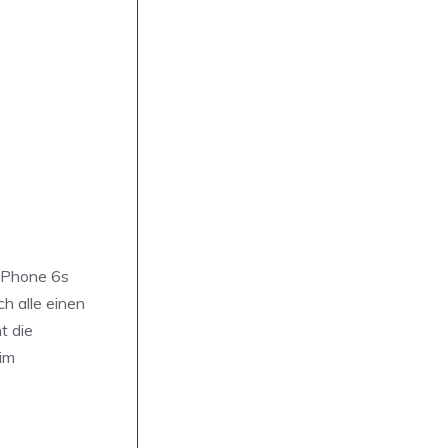
 iPhone 6s
h alle einen
t die
im