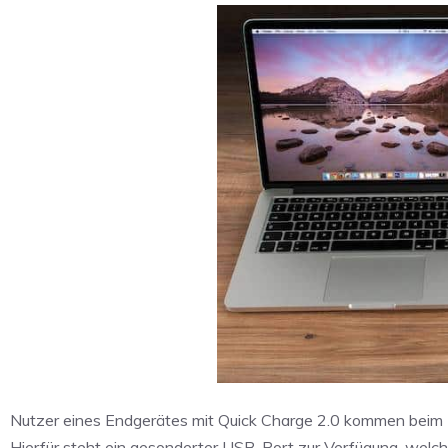
Nutzer eines Endgerätes mit Quick Charge 2.0 kommen beim P
Hierfür steht ein gesonderter USB-Port zur Verfügung, welch