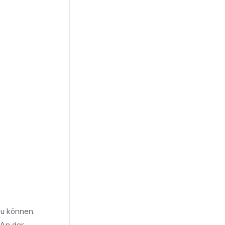
zu können.
 An der