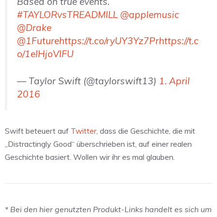
Based on true events.
#TAYLORvsTREADMILL
@applemusic
@Drake
@1Future
https://t.co/ryUY3Yz7Pr
https://t.c
o/1eIHjoVIFU
— Taylor Swift (@taylorswift13)
1. April
2016
Swift beteuert auf
Twitter
, dass die Geschichte, die mit
„Distractingly Good“ überschrieben ist, auf einer realen
Geschichte basiert. Wollen wir ihr es mal glauben.
* Bei den hier genutzten Produkt-Links handelt es sich um