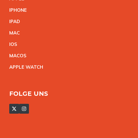
IPHON
E
IPA
D
MA
C
IO
S
MACO
S
APPLE WATC
H
FOLGE UNS