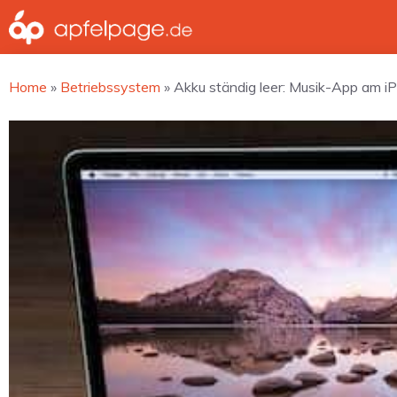
Zum
Inhalt
springen
Home
»
Betriebssystem
»
Akku ständig leer: Musik-App am i