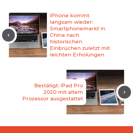
iPhone kommt
langsam wieder:
Smartphonemarkt in
China nach
historischen
Einbrüchen zuletzt mit
leichten Erholungen
Bestätigt: iPad Pro
2020 mit altem
Prozessor ausgestattet