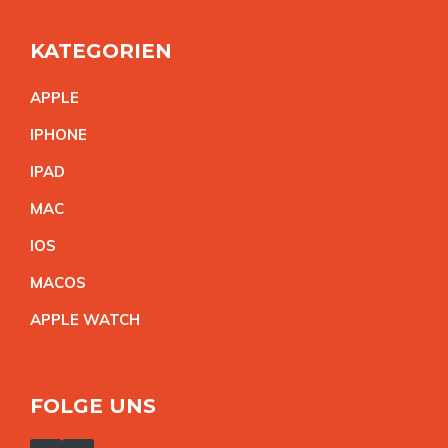
KATEGORIEN
APPL
E
IPHON
E
IPA
D
MA
C
IO
S
MACO
S
APPLE WATC
H
FOLGE UNS