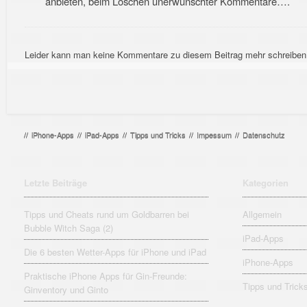
anbieten, beim Löschen unerwünschter Kommentare….
Leider kann man keine Kommentare zu diesem Beitrag mehr schreiben
//
iPhone-Apps
//
iPad-Apps
//
Tipps und Tricks
//
Impessum
//
Datenschutz
Letzte Beiträge
Kategorien
Tipps und Cheats rund um Goldbarren bei
Allgemein
Bubble Witch Saga (2)
iPad-Apps
Die 6 besten Wetter-Apps für iPhone und iPad
iPhone-Apps
Praktische iPhone Apps für Gin-Freunde:
Tipps und Trick
Ginventory und Ginto