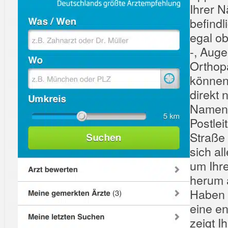
Ihrer 
befindl
egal o
-, Auge
Orthop
können 
direkt
Namen,
Postlei
Straße
sich al
um Ihr
herum 
Haben S
eine en
zeigt 