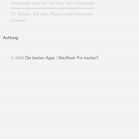
Körperteile raten mit 100 Pics Quiz Körperteile
TV Stream: Auf dem iPhone mobil Fernsehen
schauen
Achtung
© 2026
Die besten Apps
|
MacBook Pro kaufen?