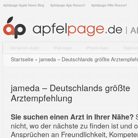
Apfelpage Apple News Blog
Apfelpage App-Ressort
Apfelpage Hilfe-Ressort
Die besten Apps
iPad-Apps
iPhone-Apps
Tipps un
Startseite
»
jameda – Deutschlands größte Arztempfeh
jameda – Deutschlands größte
Arztempfehlung
S
Sie suchen einen Arzt in Ihrer Nähe?
nicht, wo der nächste zu finden ist und o
Ansprüchen an Freundlichkeit, Kompet