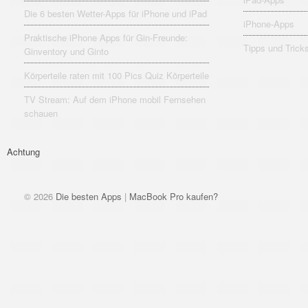
Die 6 besten Wetter-Apps für iPhone und iPad
iPhone-Apps
Praktische iPhone Apps für Gin-Freunde:
Tipps und Trick
Ginventory und Ginto
Körperteile raten mit 100 Pics Quiz Körperteile
TV Stream: Auf dem iPhone mobil Fernsehen
schauen
Achtung
© 2026
Die besten Apps
|
MacBook Pro kaufen?