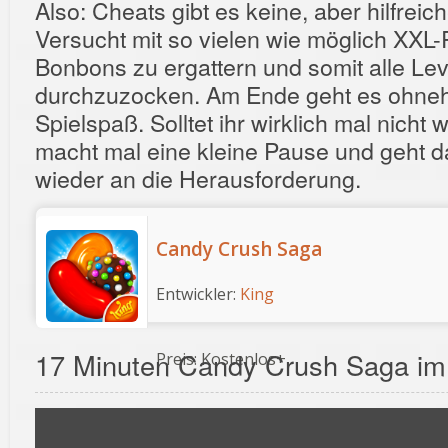
Also: Cheats gibt es keine, aber hilfreic
Versucht mit so vielen wie möglich XXL-
Bonbons zu ergattern und somit alle Le
durchzuzocken. Am Ende geht es ohne
Spielspaß. Solltet ihr wirklich mal nicht
macht mal eine kleine Pause und geht d
wieder an die Herausforderung.
‎Candy Crush Saga
Entwickler:
King
17 Minuten Candy Crush Saga im
Preis:
Kostenlos
+
„Candy
Crush
Saga