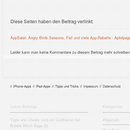
Diese Seiten haben den Beitrag verlinkt:
AppSalat: Angry Birds Seasons, Faif und viele App-Rabatte - Apfelpag
Leider kann man keine Kommentare zu diesem Beitrag mehr schreiben
//
iPhone-Apps
//
iPad-Apps
//
Tipps und Tricks
//
Impessum
//
Datenschutz
Letzte Beiträge
Kategorien
Tipps und Cheats rund um Goldbarren bei
Allgemein
Bubble Witch Saga (2)
iPad-Apps