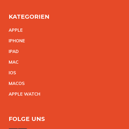
KATEGORIEN
APPL
E
IPHON
E
IPA
D
MA
C
IO
S
MACO
S
APPLE WATC
H
FOLGE UNS