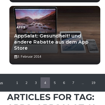
APPS
AppSalat: Gesundheit! und
andere Rabatte aus dem App
Store
3. Februar 2014
us
1
2
3
4
5
6
7
…
19
ARTICLES FOR TAG: