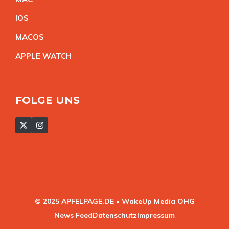
IO
S
MACO
S
APPLE WATC
H
FOLGE UNS
© 2025 APFELPAGE.DE • WakeUp Media OHG
News Feed
Datenschutz
Impressum