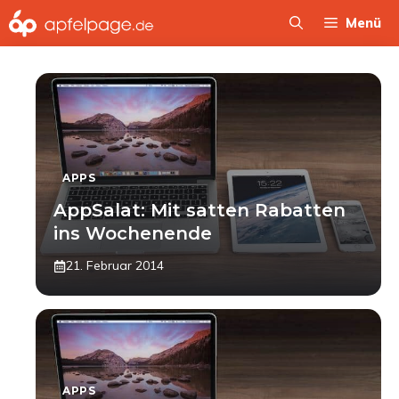
Zum
Menü
Inhalt
springen
APPS
AppSalat: Mit satten Rabatten
ins Wochenende
21. Februar 2014
APPS