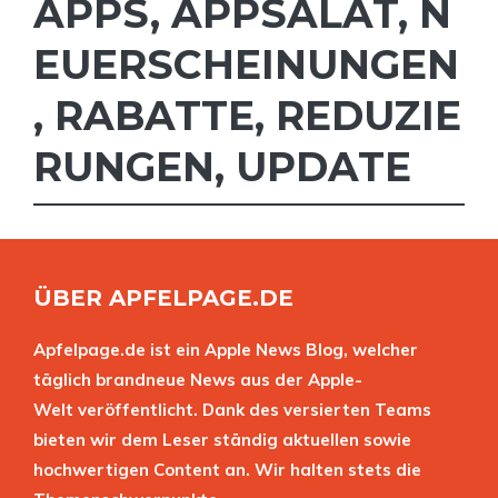
APPS
,
APPSALAT
,
N
EUERSCHEINUNGEN
,
RABATTE
,
REDUZIE
RUNGEN
,
UPDATE
ÜBER APFELPAGE.DE
Apfelpage.de ist ein Apple News Blog, welcher
täglich brandneue News aus der Apple-
Welt veröffentlicht. Dank des versierten Teams
bieten wir dem Leser ständig aktuellen sowie
hochwertigen Content an. Wir halten stets die