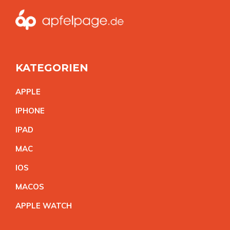
KATEGORIEN
APPL
E
IPHON
E
IPA
D
MA
C
IO
S
MACO
S
APPLE WATC
H