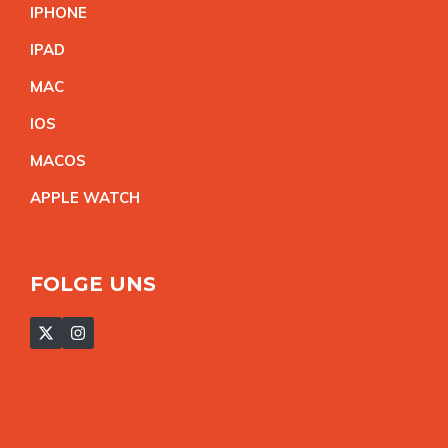
IPHON
E
IPA
D
MA
C
IO
S
MACO
S
APPLE WATC
H
FOLGE UNS